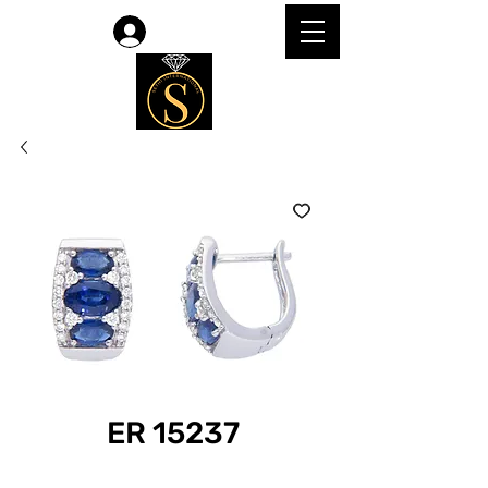
Log In
ER 15237