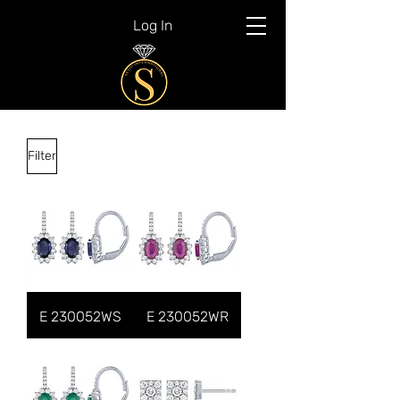
Log In
Filter
E 230052WS
E 230052WR