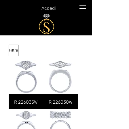
Accedi
Filtra
R 226035W
R 226030W