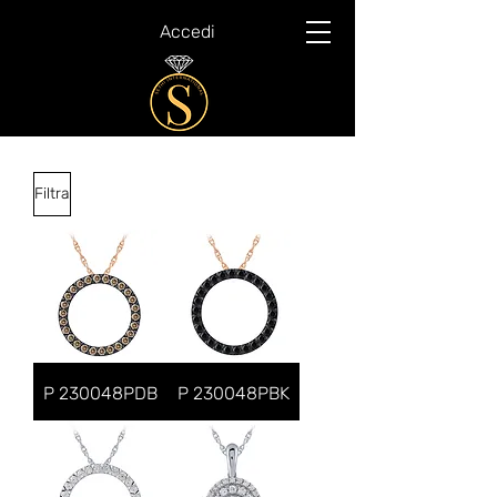
Accedi
Filtra
P 230048PDB
P 230048PBK