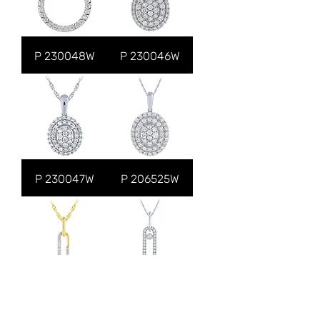
P 230048W
P 230046W
P 230047W
P 206525W
P 220037Y010
P 216488W020